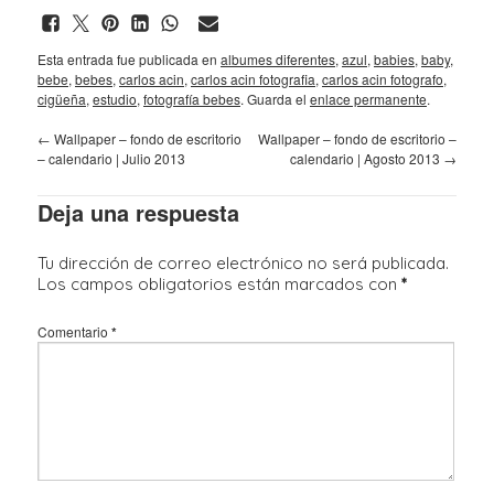
Esta entrada fue publicada en
albumes diferentes
,
azul
,
babies
,
baby
,
bebe
,
bebes
,
carlos acin
,
carlos acin fotografia
,
carlos acin fotografo
,
cigüeña
,
estudio
,
fotografía bebes
. Guarda el
enlace permanente
.
←
Wallpaper – fondo de escritorio
Wallpaper – fondo de escritorio –
– calendario | Julio 2013
calendario | Agosto 2013
→
Deja una respuesta
Tu dirección de correo electrónico no será publicada.
Los campos obligatorios están marcados con
*
Comentario
*