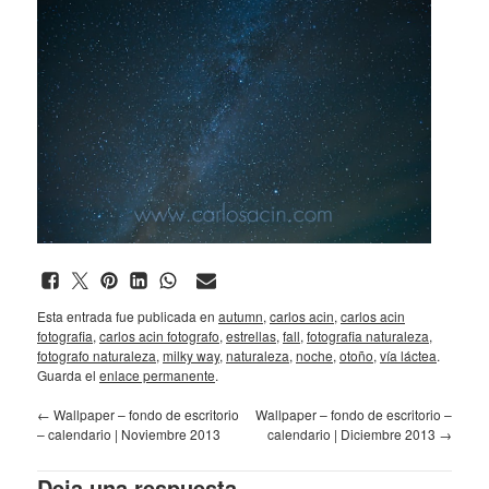
Esta entrada fue publicada en
autumn
,
carlos acin
,
carlos acin
fotografia
,
carlos acin fotografo
,
estrellas
,
fall
,
fotografia naturaleza
,
fotografo naturaleza
,
milky way
,
naturaleza
,
noche
,
otoño
,
vía láctea
.
Guarda el
enlace permanente
.
←
Wallpaper – fondo de escritorio
Wallpaper – fondo de escritorio –
– calendario | Noviembre 2013
calendario | Diciembre 2013
→
Deja una respuesta