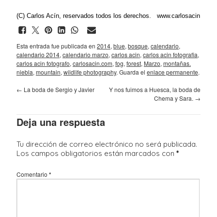
(C) Carlos Acín, reservados todos los derechos.
www.carlosacin.com
Esta entrada fue publicada en
2014
,
blue
,
bosque
,
calendario
,
calendario 2014
,
calendario marzo
,
carlos acin
,
carlos acin fotografia
,
carlos acin fotografo
,
carlosacin.com
,
fog
,
forest
,
Marzo
,
montañas.
niebla
,
mountain
,
wildlife photography
. Guarda el
enlace permanente
.
←
La boda de Sergio y Javier
Y nos fuimos a Huesca, la boda de
Chema y Sara.
→
Deja una respuesta
Tu dirección de correo electrónico no será publicada.
Los campos obligatorios están marcados con
*
Comentario
*