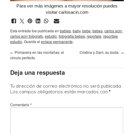
Para ver más imágenes a mayor resolución puedes
visitar
carlosacin.com
Esta entrada fue publicada en
babies
,
baby
,
bebe
,
bebes
,
carlos acin
,
carlos acin fotografo
,
estudio
,
fotografía bebes
,
reportaje
,
reportaje
estudio
. Guarda el
enlace permanente
.
←
Primavera en las montañas: el
Cristina y Dani, su boda.
→
circulo perfecto.
Deja una respuesta
Tu dirección de correo electrónico no será publicada.
Los campos obligatorios están marcados con
*
Comentario
*