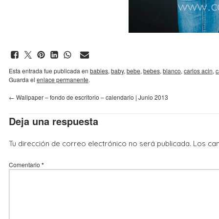
Esta entrada fue publicada en
babies
,
baby
,
bebe
,
bebes
,
blanco
,
carlos acin
,
c
Guarda el
enlace permanente
.
←
Wallpaper – fondo de escritorio – calendario | Junio 2013
Deja una respuesta
Tu dirección de correo electrónico no será publicada.
Los ca
Comentario
*