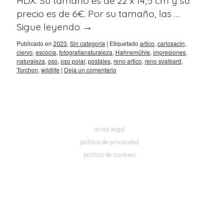
HDX. Su tamaño es de 22 x 14,5 cm y su
precio es de 6€. Por su tamaño, las …
Sigue leyendo
→
Publicado en
2023
,
Sin categoría
|
Etiquetado
artico
,
carlosacin
,
ciervo
,
escocia
,
fotografianaturaleza
,
Hahnemühle
,
impresiones
,
naturaleza
,
oso
,
oso polar
,
postales
,
reno artico
,
reno svalbard
,
Torchon
,
wildlife
|
Deja un comentario
aviso legal
política de privacidad
política de cookies