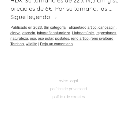
HDX. Su tamaño es de 22 x 14,5 cm y su
precio es de 6€. Por su tamaño, las …
Sigue leyendo
→
Publicado en
2023
,
Sin categoría
|
Etiquetado
artico
,
carlosacin
,
ciervo
,
escocia
,
fotografianaturaleza
,
Hahnemühle
,
impresiones
,
naturaleza
,
oso
,
oso polar
,
postales
,
reno artico
,
reno svalbard
,
Torchon
,
wildlife
|
Deja un comentario
aviso legal
política de privacidad
política de cookies