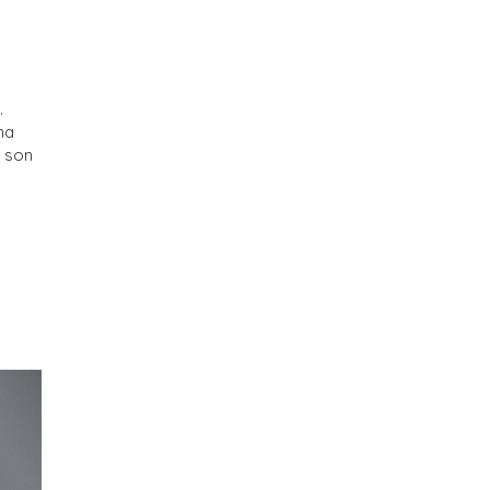
.
na
s son