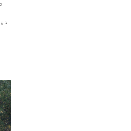
a
igió