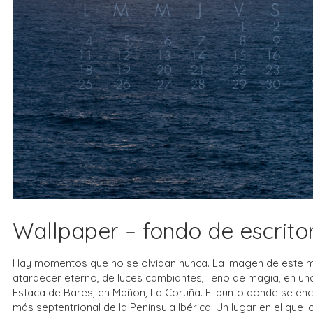
Wallpaper – fondo de escritori
Hay momentos que no se olvidan nunca. La imagen de este m
atardecer eterno, de luces cambiantes, lleno de magia, en una 
Estaca de Bares, en Mañon, La Coruña. El punto donde se encu
más septentrional de la Peninsula Ibérica. Un lugar en el qu