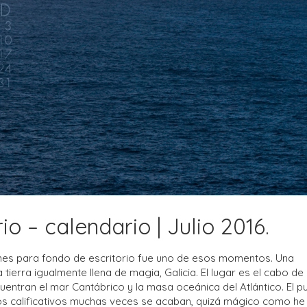
o – calendario | Julio 2016.
es para fondo de escritorio fue uno de esos momentos. Una
tierra igualmente llena de magia, Galicia. El lugar es el cabo de
entran el mar Cantábrico y la masa oceánica del Atlántico. El p
e los calificativos muchas veces se acaban, quizá mágico como he