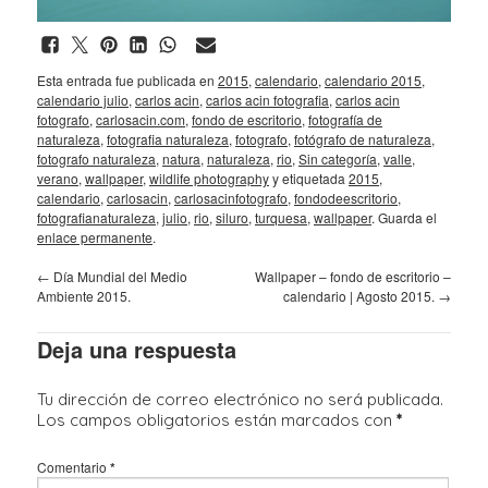
Esta entrada fue publicada en
2015
,
calendario
,
calendario 2015
,
calendario julio
,
carlos acin
,
carlos acin fotografia
,
carlos acin
fotografo
,
carlosacin.com
,
fondo de escritorio
,
fotografía de
naturaleza
,
fotografia naturaleza
,
fotografo
,
fotógrafo de naturaleza
,
fotografo naturaleza
,
natura
,
naturaleza
,
rio
,
Sin categoría
,
valle
,
verano
,
wallpaper
,
wildlife photography
y etiquetada
2015
,
calendario
,
carlosacin
,
carlosacinfotografo
,
fondodeescritorio
,
fotografianaturaleza
,
julio
,
rio
,
siluro
,
turquesa
,
wallpaper
. Guarda el
enlace permanente
.
←
Día Mundial del Medio
Wallpaper – fondo de escritorio –
Ambiente 2015.
calendario | Agosto 2015.
→
Deja una respuesta
Tu dirección de correo electrónico no será publicada.
Los campos obligatorios están marcados con
*
Comentario
*