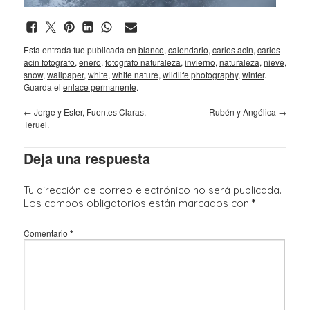
Esta entrada fue publicada en
blanco
,
calendario
,
carlos acin
,
carlos
acin fotografo
,
enero
,
fotografo naturaleza
,
invierno
,
naturaleza
,
nieve
,
snow
,
wallpaper
,
white
,
white nature
,
wildlife photography
,
winter
.
Guarda el
enlace permanente
.
←
Jorge y Ester, Fuentes Claras,
Rubén y Angélica
→
Teruel.
Deja una respuesta
Tu dirección de correo electrónico no será publicada.
Los campos obligatorios están marcados con
*
Comentario
*